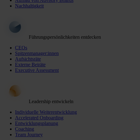
Aufbau von Advisory Boards
Nachhaltigkeit
Führungspersönlichkeiten entdecken
CEOs
Spitzenmanager:innen
Aufsichtsräte
Externe Beiräte
Executive Assessment
Leadership entwickeln
Individuelle Weiterentwicklung
Accelerated Onboarding
Entwicklungsplanung
Coaching
Team Journey