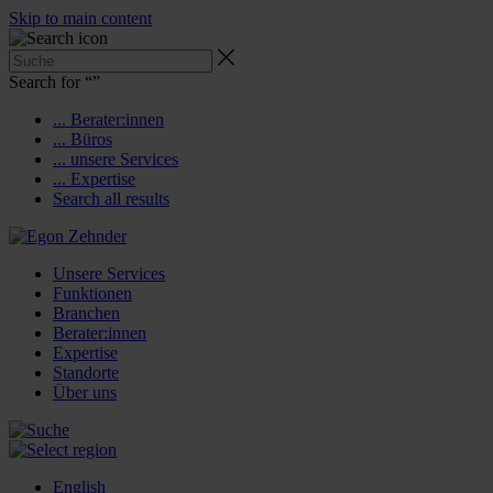
Skip to main content
Search for “
”
... Berater:innen
... Büros
... unsere Services
... Expertise
Search all results
Unsere Services
Funktionen
Branchen
Berater:innen
Expertise
Standorte
Über uns
English