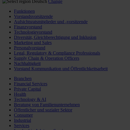
Deutsch
Change
Funktionen
Vorstandsvorsitzende
Aufsichtsratsmitglieder und -vorsitzende
Finanzvorstand
Technologievorstand
Diversität, Gleichberechtigung und Inklusion
Marketing und Sales
Personalvorstand
Legal, Regulatory & Compliance Professionals
Supply Chain & Operation Officers
Nachhaltigkeit
Vorstand Kommunikation und Öffentlichkeitsarbeit
Branchen
Financial Services
Private Capital
Health
Technology & AI
Beratung von Familienunternehmen
Öffentlicher und sozialer Sektor
Consumer
Industrial
Services