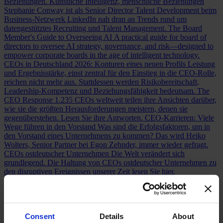
Beziehungen.
Künstliche Intelligenz, menschliche Beziehungen
Stephanie Conway ist als Senior Director Talent Development beim
Business-Netzwerk LinkedIn nah dran an Trends rund um
datengestütztes Recruiting und Talent Management.
The Board
Member's Guide to Overseeing AI
A practical guide for board of
directors to oversee AI strategy, governance, and risk—designed to
empower corporate boards in the age of intelligent technology.
CEOs in Deutschland 2026: Konturen eines neuen Profils
Leistung
und Ergebnisstärke, einst zentral für den Einstieg in die CEO-Rolle,
reichen nicht mehr aus. Stattdessen werden Risikobereitschaft,
Leadership-Kompetenz und Beziehungsfähigkeit bedeutsam.
The
CEO Response
1.235 CEOs weltweit teilen ihre Ansichten darüber,
wie sie die größten Herausforderungen meistern, denen sie
gegenüberstehen. Lesen Sie ihre Antworten.
CEO-Karrieren: Viele
Wege führen in den Vorstand
Was sind die Erfolgsfaktoren, um in
den Vorstand eines Unternehmens zu kommen? Das wird Heiko
Wolters, Senior Partner bei Egon Zehnder, immer wieder gefragt.
CEOs ostdeutscher Unternehmen
Die Welt verändert sich
grundlegend. Die Haltung von CEOs ostdeutscher Unternehmen zu
den disruptiven Ereignissen unserer Zeit lesen Sie hier.
The Super CFO
CFOs are taking on unprecedented responsibilities
and evolving into “super CFOs.” In our global study, we surveyed
600 of them to unveil the future of the role and its implications for
organizations.
Neues Kompetenzprofil für CFOs: Finanzchef:innen
Consent
Details
About
als Changemaker
Die CFOs großer Unternehmen bauen ihr