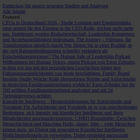
Entdecken Sie unsere neuesten Studien und Analysen
Alle Inhalte
Featured
CEOs in Deutschland 2026 - Studie
Leistung und Ergebnisstärke,
einst zentral für den Einstieg in die CEO-Rolle, reichen nicht mehr
aus. Stattdessen werden Risikobereitschaft, Leadership-Kompetenz
und Beziehungsfähigkeit bedeutsam.
The Journey – Führung, die
Transformation möglich macht
Wie führen Sie in einer Realität, in
der sich Rahmenbedingungen schneller verändern als
Entscheidungsprozesse?
The Human Side of Leadership Podcast
Willkommen bei Human Voices, einem Podcast von Egon Zehnder,
in dem wir uns mit den persönlichen Geschichten hinter den
Führungspersönlichkeiten von heute beschäftigen.
Family Board
Insights Studie
Welche Rolle übernehmen Beiräte und Aufsichtsräte
in deutschen Familienunternehmen wirklich? Egon Zehnder hat die
100 größten Familienunternehmen analysiert und mit 24
Tiefeninterviews geführt.
Künstliche Intelligenz – Herausforderungen für Aufsichtsräte und
Vorstände
Für Aufsichtsräte und Vorstände ist es von entscheidender
Bedeutung, sich intensiv mit künstlicher Intelligenz und ihren
Möglichkeiten auseinanderzusetzen.
CHRO-Roundtable: Zwischen
Menschlichkeit und Maschine
Hallo, danke, bitte – viele Menschen
neigen dazu, im Dialog mit generativer Künstlicher Intelligenz
Höflichkeitsfloskeln zu verwenden. Dabei entstehen parasoziale