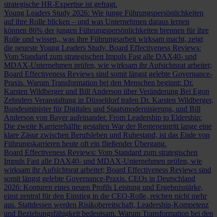
strategische HR-Expertise ist gefragt.
Young Leaders Study 2026: Wie junge Führungspersönlichkeiten
auf ihre Rolle blicken – und was Unternehmen daraus lernen
können
86% der jungen Führungspersönlichkeiten brennen für ihre
Rolle und wissen,, was ihre Führungsarbeit wirksam macht, zeigt
die neueste Young Leaders Study.
Board Effectiveness Reviews:
Vom Standard zum strategischen Impuls
Fast alle DAX40- und
MDAX-Unternehmen prüfen, wie wirksam ihr Aufsichtsrat arbeitet;
Board Effectiveness Reviews sind somit längst gelebte Governance-
Praxis.
Warum Transformation bei den Menschen beginnt: Dr.
Karsten Wildberger und Bill Anderson über Veränderung
Bei Egon
Zehnders Veranstaltung in Düsseldorf trafen Dr. Karsten Wildberger,
Bundesminister für Digitales und Staatsmodernisierung, und Bill
Anderson von Bayer aufeinander.
From Leadership to Eldership:
Die zweite Karrierehälfte gestalten
War der Renteneintritt lange eine
klare Zäsur zwischen Berufsleben und Ruhestand, ist das Ende von
Führungskarrieren heute oft ein fließender Übergang.
Board Effectiveness Reviews: Vom Standard zum strategischen
Impuls
Fast alle DAX40- und MDAX-Unternehmen prüfen, wie
wirksam ihr Aufsichtsrat arbeitet; Board Effectiveness Reviews sind
somit längst gelebte Governance-Praxis.
CEOs in Deutschland
2026: Konturen eines neuen Profils
Leistung und Ergebnisstärke,
einst zentral für den Einstieg in die CEO-Rolle, reichen nicht mehr
aus. Stattdessen werden Risikobereitschaft, Leadership-Kompetenz
und Beziehungsfähigkeit bedeutsam.
Warum Transformation bei den