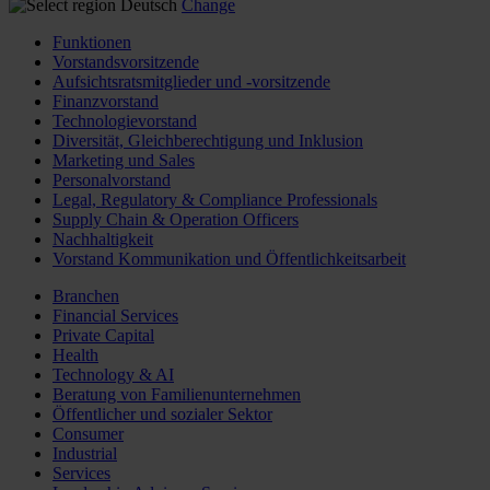
Deutsch
Change
Funktionen
Vorstandsvorsitzende
Aufsichtsratsmitglieder und -vorsitzende
Finanzvorstand
Technologievorstand
Diversität, Gleichberechtigung und Inklusion
Marketing und Sales
Personalvorstand
Legal, Regulatory & Compliance Professionals
Supply Chain & Operation Officers
Nachhaltigkeit
Vorstand Kommunikation und Öffentlichkeitsarbeit
Branchen
Financial Services
Private Capital
Health
Technology & AI
Beratung von Familienunternehmen
Öffentlicher und sozialer Sektor
Consumer
Industrial
Services