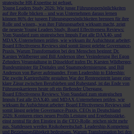
strategische HR-Expertise ist gefragt.
Young Leaders Study 2026: Wie junge Führungspersönlichkeiten
auf ihre Rolle blicken – und was Unternehmen daraus lernen
können
86% der jungen Führungspersönlichkeiten brennen für ihre
Rolle und wissen,, was ihre Führungsarbeit wirksam macht, zeigt
die neueste Young Leaders Study.
Board Effectiveness Reviews:
Vom Standard zum strategischen Impuls
Fast alle DAX40- und
MDAX-Unternehmen prüfen, wie wirksam ihr Aufsichtsrat arbeitet;
Board Effectiveness Reviews sind somit längst gelebte Governance-
Praxis.
Warum Transformation bei den Menschen beginnt: Dr.
Karsten Wildberger und Bill Anderson über Veränderung
Bei Egon
Zehnders Veranstaltung in Düsseldorf trafen Dr. Karsten Wildberger,
Bundesminister für Digitales und Staatsmodernisierung, und Bill
Anderson von Bayer aufeinander.
From Leadership to Eldership:
Die zweite Karrierehälfte gestalten
War der Renteneintritt lange eine
klare Zäsur zwischen Berufsleben und Ruhestand, ist das Ende von
Führungskarrieren heute oft ein fließender Übergang.
Board Effectiveness Reviews: Vom Standard zum strategischen
Impuls
Fast alle DAX40- und MDAX-Unternehmen prüfen, wie
wirksam ihr Aufsichtsrat arbeitet; Board Effectiveness Reviews sind
somit längst gelebte Governance-Praxis.
CEOs in Deutschland
2026: Konturen eines neuen Profils
Leistung und Ergebnisstärke,
einst zentral für den Einstieg in die CEO-Rolle, reichen nicht mehr
aus. Stattdessen werden Risikobereitschaft, Leadership-Kompetenz
und Beziehungsfähigkeit bedeutsam.
Warum Transformation bei den