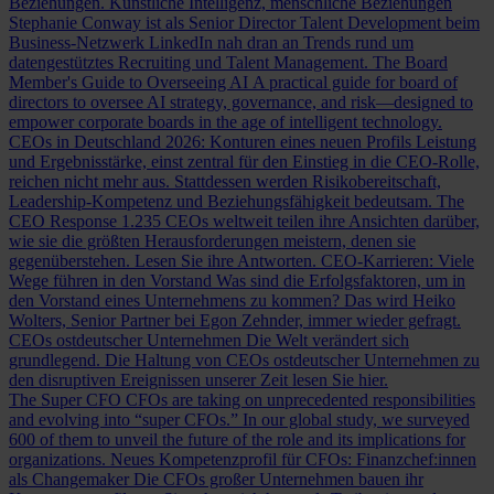
Beziehungen.
Künstliche Intelligenz, menschliche Beziehungen
Stephanie Conway ist als Senior Director Talent Development beim
Business-Netzwerk LinkedIn nah dran an Trends rund um
datengestütztes Recruiting und Talent Management.
The Board
Member's Guide to Overseeing AI
A practical guide for board of
directors to oversee AI strategy, governance, and risk—designed to
empower corporate boards in the age of intelligent technology.
CEOs in Deutschland 2026: Konturen eines neuen Profils
Leistung
und Ergebnisstärke, einst zentral für den Einstieg in die CEO-Rolle,
reichen nicht mehr aus. Stattdessen werden Risikobereitschaft,
Leadership-Kompetenz und Beziehungsfähigkeit bedeutsam.
The
CEO Response
1.235 CEOs weltweit teilen ihre Ansichten darüber,
wie sie die größten Herausforderungen meistern, denen sie
gegenüberstehen. Lesen Sie ihre Antworten.
CEO-Karrieren: Viele
Wege führen in den Vorstand
Was sind die Erfolgsfaktoren, um in
den Vorstand eines Unternehmens zu kommen? Das wird Heiko
Wolters, Senior Partner bei Egon Zehnder, immer wieder gefragt.
CEOs ostdeutscher Unternehmen
Die Welt verändert sich
grundlegend. Die Haltung von CEOs ostdeutscher Unternehmen zu
den disruptiven Ereignissen unserer Zeit lesen Sie hier.
The Super CFO
CFOs are taking on unprecedented responsibilities
and evolving into “super CFOs.” In our global study, we surveyed
600 of them to unveil the future of the role and its implications for
organizations.
Neues Kompetenzprofil für CFOs: Finanzchef:innen
als Changemaker
Die CFOs großer Unternehmen bauen ihr