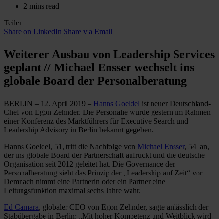
2 mins read
Teilen
Share on LinkedIn
Share via Email
Weiterer Ausbau von Leadership Services
geplant // Michael Ensser wechselt ins
globale Board der Personalberatung
BERLIN – 12. April 2019 –
Hanns Goeldel
ist neuer Deutschland-
Chef von Egon Zehnder. Die Personalie wurde gestern im Rahmen
einer Konferenz des Marktführers für Executive Search und
Leadership Advisory in Berlin bekannt gegeben.
Hanns Goeldel, 51, tritt die Nachfolge von
Michael Ensser
, 54, an,
der ins globale Board der Partnerschaft aufrückt und die deutsche
Organisation seit 2012 geleitet hat. Die Governance der
Personalberatung sieht das Prinzip der „Leadership auf Zeit“ vor.
Demnach nimmt eine Partnerin oder ein Partner eine
Leitungsfunktion maximal sechs Jahre wahr.
Ed Camara
, globaler CEO von Egon Zehnder, sagte anlässlich der
Stabübergabe in Berlin: „Mit hoher Kompetenz und Weitblick wird