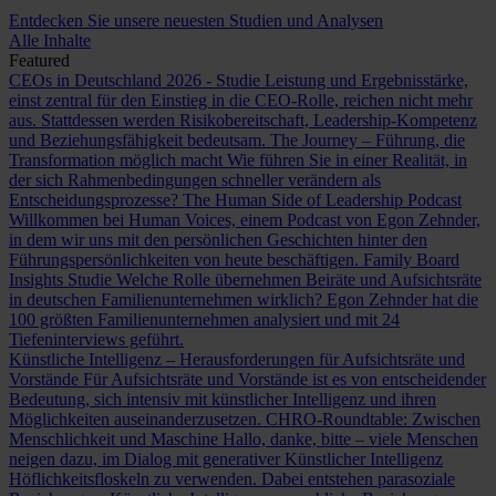
Entdecken Sie unsere neuesten Studien und Analysen
Alle Inhalte
Featured
CEOs in Deutschland 2026 - Studie
Leistung und Ergebnisstärke,
einst zentral für den Einstieg in die CEO-Rolle, reichen nicht mehr
aus. Stattdessen werden Risikobereitschaft, Leadership-Kompetenz
und Beziehungsfähigkeit bedeutsam.
The Journey – Führung, die
Transformation möglich macht
Wie führen Sie in einer Realität, in
der sich Rahmenbedingungen schneller verändern als
Entscheidungsprozesse?
The Human Side of Leadership Podcast
Willkommen bei Human Voices, einem Podcast von Egon Zehnder,
in dem wir uns mit den persönlichen Geschichten hinter den
Führungspersönlichkeiten von heute beschäftigen.
Family Board
Insights Studie
Welche Rolle übernehmen Beiräte und Aufsichtsräte
in deutschen Familienunternehmen wirklich? Egon Zehnder hat die
100 größten Familienunternehmen analysiert und mit 24
Tiefeninterviews geführt.
Künstliche Intelligenz – Herausforderungen für Aufsichtsräte und
Vorstände
Für Aufsichtsräte und Vorstände ist es von entscheidender
Bedeutung, sich intensiv mit künstlicher Intelligenz und ihren
Möglichkeiten auseinanderzusetzen.
CHRO-Roundtable: Zwischen
Menschlichkeit und Maschine
Hallo, danke, bitte – viele Menschen
neigen dazu, im Dialog mit generativer Künstlicher Intelligenz
Höflichkeitsfloskeln zu verwenden. Dabei entstehen parasoziale