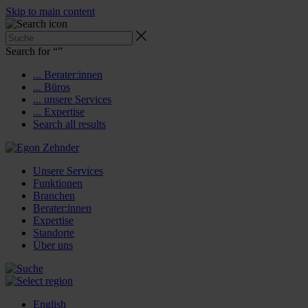
Skip to main content
Search for “
”
... Berater:innen
... Büros
... unsere Services
... Expertise
Search all results
Unsere Services
Funktionen
Branchen
Berater:innen
Expertise
Standorte
Über uns
English