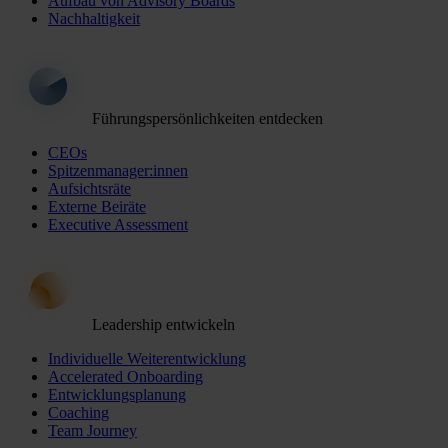
Aufbau von Advisory Boards
Nachhaltigkeit
Führungspersönlichkeiten entdecken
CEOs
Spitzenmanager:innen
Aufsichtsräte
Externe Beiräte
Executive Assessment
Leadership entwickeln
Individuelle Weiterentwicklung
Accelerated Onboarding
Entwicklungsplanung
Coaching
Team Journey