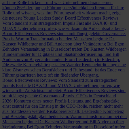
auf ihre Rolle blicken – und was Unternehmen daraus lernen
können
86% der jungen Führungspersönlichkeiten brennen für ihre
Rolle und wissen,, was ihre Führungsarbeit wirksam macht, zeigt
die neueste Young Leaders Study.
Board Effectiveness Reviews:
Vom Standard zum strategischen Impuls
Fast alle DAX40- und
MDAX-Unternehmen prüfen, wie wirksam ihr Aufsichtsrat arbeitet;
Board Effectiveness Reviews sind somit längst gelebte Governance-
Praxis.
Warum Transformation bei den Menschen beginnt: Dr.
Karsten Wildberger und Bill Anderson über Veränderung
Bei Egon
Zehnders Veranstaltung in Düsseldorf trafen Dr. Karsten Wildberger,
Bundesminister für Digitales und Staatsmodernisierung, und Bill
Anderson von Bayer aufeinander.
From Leadership to Eldership:
Die zweite Karrierehälfte gestalten
War der Renteneintritt lange eine
klare Zäsur zwischen Berufsleben und Ruhestand, ist das Ende von
Führungskarrieren heute oft ein fließender Übergang.
Board Effectiveness Reviews: Vom Standard zum strategischen
Impuls
Fast alle DAX40- und MDAX-Unternehmen prüfen, wie
wirksam ihr Aufsichtsrat arbeitet; Board Effectiveness Reviews sind
somit längst gelebte Governance-Praxis.
CEOs in Deutschland
2026: Konturen eines neuen Profils
Leistung und Ergebnisstärke,
einst zentral für den Einstieg in die CEO-Rolle, reichen nicht mehr
aus. Stattdessen werden Risikobereitschaft, Leadership-Kompetenz
und Beziehungsfähigkeit bedeutsam.
Warum Transformation bei den
Menschen beginnt: Dr. Karsten Wildberger und Bill Anderson über
Veränderung
Bei Egon Zehnders Veranstaltung in Düsseldorf trafen