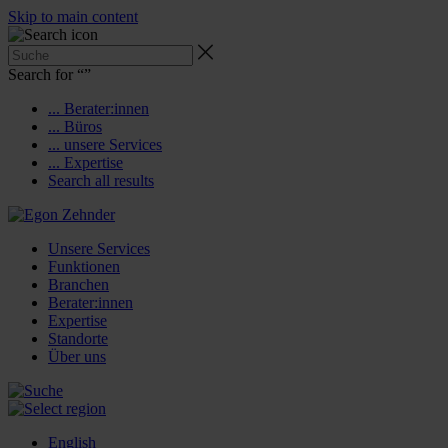
Skip to main content
Search for “
”
... Berater:innen
... Büros
... unsere Services
... Expertise
Search all results
Unsere Services
Funktionen
Branchen
Berater:innen
Expertise
Standorte
Über uns
English