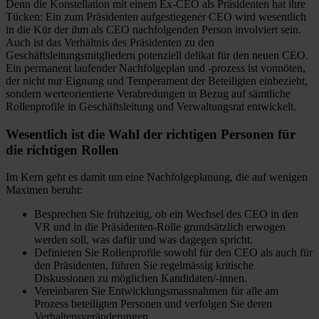
Denn die Konstellation mit einem Ex-CEO als Präsidenten hat ihre
Tücken: Ein zum Präsidenten aufgestiegener CEO wird wesentlich
in die Kür der ihm als CEO nachfolgenden Person involviert sein.
Auch ist das Verhältnis des Präsidenten zu den
Geschäftsleitungsmitgliedern potenziell delikat für den neuen CEO.
Ein permanent laufender Nachfolgeplan und -prozess ist vonnöten,
der nicht nur Eignung und Temperament der Beteiligten einbezieht,
sondern werteorientierte Verabredungen in Bezug auf sämtliche
Rollenprofile in Geschäftsleitung und Verwaltungsrat entwickelt.
Wesentlich ist die Wahl der richtigen Personen für
die richtigen Rollen
Im Kern geht es damit um eine Nachfolgeplanung, die auf wenigen
Maximen beruht:
Besprechen Sie frühzeitig, ob ein Wechsel des CEO in den
VR und in die Präsidenten-Rolle grundsätzlich erwogen
werden soll, was dafür und was dagegen spricht.
Definieren Sie Rollenprofile sowohl für den CEO als auch für
den Präsidenten, führen Sie regelmässig kritische
Diskussionen zu möglichen Kandidaten/-innen.
Vereinbaren Sie Entwicklungsmassnahmen für alle am
Prozess beteiligten Personen und verfolgen Sie deren
Verhaltensveränderungen.