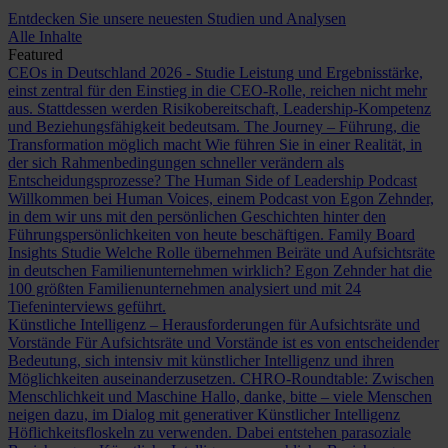
Entdecken Sie unsere neuesten Studien und Analysen
Alle Inhalte
Featured
CEOs in Deutschland 2026 - Studie
Leistung und Ergebnisstärke,
einst zentral für den Einstieg in die CEO-Rolle, reichen nicht mehr
aus. Stattdessen werden Risikobereitschaft, Leadership-Kompetenz
und Beziehungsfähigkeit bedeutsam.
The Journey – Führung, die
Transformation möglich macht
Wie führen Sie in einer Realität, in
der sich Rahmenbedingungen schneller verändern als
Entscheidungsprozesse?
The Human Side of Leadership Podcast
Willkommen bei Human Voices, einem Podcast von Egon Zehnder,
in dem wir uns mit den persönlichen Geschichten hinter den
Führungspersönlichkeiten von heute beschäftigen.
Family Board
Insights Studie
Welche Rolle übernehmen Beiräte und Aufsichtsräte
in deutschen Familienunternehmen wirklich? Egon Zehnder hat die
100 größten Familienunternehmen analysiert und mit 24
Tiefeninterviews geführt.
Künstliche Intelligenz – Herausforderungen für Aufsichtsräte und
Vorstände
Für Aufsichtsräte und Vorstände ist es von entscheidender
Bedeutung, sich intensiv mit künstlicher Intelligenz und ihren
Möglichkeiten auseinanderzusetzen.
CHRO-Roundtable: Zwischen
Menschlichkeit und Maschine
Hallo, danke, bitte – viele Menschen
neigen dazu, im Dialog mit generativer Künstlicher Intelligenz
Höflichkeitsfloskeln zu verwenden. Dabei entstehen parasoziale