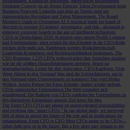
Beziehungen.
Künstliche Intelligenz, menschliche Beziehungen
Stephanie Conway ist als Senior Director Talent Development beim
Business-Netzwerk LinkedIn nah dran an Trends rund um
datengestütztes Recruiting und Talent Management.
The Board
Member's Guide to Overseeing AI
A practical guide for board of
directors to oversee AI strategy, governance, and risk—designed to
empower corporate boards in the age of intelligent technology.
CEOs in Deutschland 2026: Konturen eines neuen Profils
Leistung
und Ergebnisstärke, einst zentral für den Einstieg in die CEO-Rolle,
reichen nicht mehr aus. Stattdessen werden Risikobereitschaft,
Leadership-Kompetenz und Beziehungsfähigkeit bedeutsam.
The
CEO Response
1.235 CEOs weltweit teilen ihre Ansichten darüber,
wie sie die größten Herausforderungen meistern, denen sie
gegenüberstehen. Lesen Sie ihre Antworten.
CEO-Karrieren: Viele
Wege führen in den Vorstand
Was sind die Erfolgsfaktoren, um in
den Vorstand eines Unternehmens zu kommen? Das wird Heiko
Wolters, Senior Partner bei Egon Zehnder, immer wieder gefragt.
CEOs ostdeutscher Unternehmen
Die Welt verändert sich
grundlegend. Die Haltung von CEOs ostdeutscher Unternehmen zu
den disruptiven Ereignissen unserer Zeit lesen Sie hier.
The Super CFO
CFOs are taking on unprecedented responsibilities
and evolving into “super CFOs.” In our global study, we surveyed
600 of them to unveil the future of the role and its implications for
organizations.
From CFO to CEO
Most CFOs aspire to be CEOs—
either right now or in the future. But a few steps may remain to get