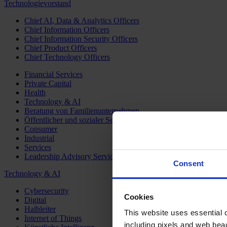
Technologievorstand
Chief AI, Data & Analytics Officers
Chief Information Officers
Chief Information Security Officers
Chief Product Officers
Chief Technology Officers
Financial Services
Private Capital
Health
Technology & AI
Beratung von Familienunternehmen
Öffentlicher und sozialer Sektor
Consumer
Industrial
Services
Leadership Advisory Services
Consent
Technology & AI
Cybersecurity
Cookies
Digital
Halbleiter
This website uses essential co
Internet of Things
including pixels and web beac