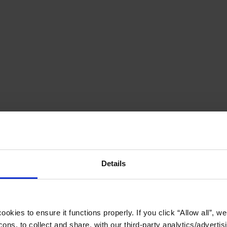
Details
okies to ensure it functions properly. If you click “Allow all”, we 
ons, to collect and share, with our third-party analytics/advertis