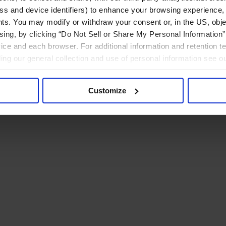
ress and device identifiers) to enhance your browsing experience,
ts. You may modify or withdraw your consent or, in the US, objec
ising, by clicking “Do Not Sell or Share My Personal Information” 
ice and each browser. For additional information and retention 
rding our general collection and use of personal information see o
Customize