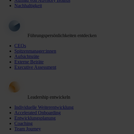
Aufbau von Advisory Boards
Nachhaltigkeit
Führungspersönlichkeiten entdecken
CEOs
Spitzenmanager:innen
Aufsichtsräte
Externe Beiräte
Executive Assessment
Leadership entwickeln
Individuelle Weiterentwicklung
Accelerated Onboarding
Entwicklungsplanung
Coaching
Team Journey