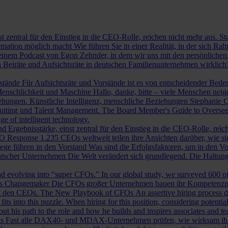
st zentral für den Einstieg in die CEO-Rolle, reichen nicht mehr aus. 
ormation möglich macht
Wie führen Sie in einer Realität, in der sich 
nem Podcast von Egon Zehnder, in dem wir uns mit den persönlichen 
 Beiräte und Aufsichtsräte in deutschen Familienunternehmen wirklich
rstände
Für Aufsichtsräte und Vorstände ist es von entscheidender Bedeut
nschlichkeit und Maschine
Hallo, danke, bitte – viele Menschen neig
iehungen.
Künstliche Intelligenz, menschliche Beziehungen
Stephanie C
ruiting und Talent Management.
The Board Member's Guide to Overse
e of intelligent technology.
d Ergebnisstärke, einst zentral für den Einstieg in die CEO-Rolle, reic
O Response
1.235 CEOs weltweit teilen ihre Ansichten darüber, wie si
ege führen in den Vorstand
Was sind die Erfolgsfaktoren, um in den 
tscher Unternehmen
Die Welt verändert sich grundlegend. Die Haltu
 evolving into “super CFOs.” In our global study, we surveyed 600 of th
als Changemaker
Die CFOs großer Unternehmen bauen ihr Kompetenzprofi
it den CEOs.
The New Playbook of CFOs
An assertive hiring process d
s into this puzzle. When hiring for this position, considering potential i
 his path to the role and how he builds and inspires associates and t
ls
Fast alle DAX40- und MDAX-Unternehmen prüfen, wie wirksam ihr Auf