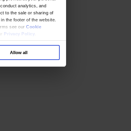
 conduct analytics, and
t to the sale or sharing of
in the footer of the website.
terms see our
Cookie
ur
Privacy Policy
.
Allow all