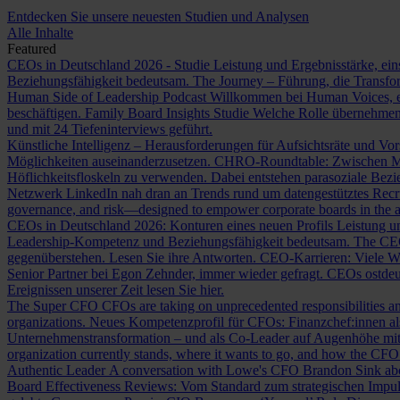
Entdecken Sie unsere neuesten Studien und Analysen
Alle Inhalte
Featured
CEOs in Deutschland 2026 - Studie
Leistung und Ergebnisstärke, ein
Beziehungsfähigkeit bedeutsam.
The Journey – Führung, die Transf
Human Side of Leadership Podcast
Willkommen bei Human Voices, ei
beschäftigen.
Family Board Insights Studie
Welche Rolle übernehmen
und mit 24 Tiefeninterviews geführt.
Künstliche Intelligenz – Herausforderungen für Aufsichtsräte und Vo
Möglichkeiten auseinanderzusetzen.
CHRO-Roundtable: Zwischen Me
Höflichkeitsfloskeln zu verwenden. Dabei entstehen parasoziale Bez
Netzwerk LinkedIn nah dran an Trends rund um datengestütztes Rec
governance, and risk—designed to empower corporate boards in the ag
CEOs in Deutschland 2026: Konturen eines neuen Profils
Leistung un
Leadership-Kompetenz und Beziehungsfähigkeit bedeutsam.
The CE
gegenüberstehen. Lesen Sie ihre Antworten.
CEO-Karrieren: Viele W
Senior Partner bei Egon Zehnder, immer wieder gefragt.
CEOs ostdeu
Ereignissen unserer Zeit lesen Sie hier.
The Super CFO
CFOs are taking on unprecedented responsibilities and
organizations.
Neues Kompetenzprofil für CFOs: Finanzchef:innen 
Unternehmenstransformation – und als Co-Leader auf Augenhöhe m
organization currently stands, where it wants to go, and how the CFO fit
Authentic Leader
A conversation with Lowe's CFO Brandon Sink about
Board Effectiveness Reviews: Vom Standard zum strategischen Impu