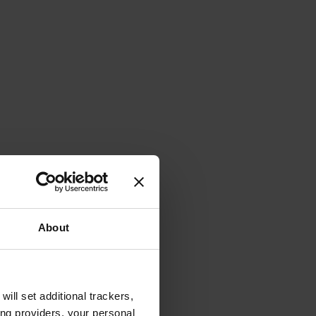
About
will set additional trackers,
ing providers, your personal