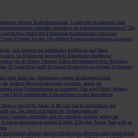
Stattdessen werden Risikobereitschaft, Leadership-Kompetenz und
Rahmenbedingungen schneller verändern als Entscheidungsprozesse?
The
Geschichten hinter den Führungspersönlichkeiten von heute
? Egon Zehnder hat die 100 größten Familienunternehmen analysiert
ung, sich intensiv mit künstlicher Intelligenz und ihren
en dazu, im Dialog mit generativer Künstlicher Intelligenz
onway ist als Senior Director Talent Development beim Business-
eing AI
A practical guide for board of directors to oversee AI strategy,
hen nicht mehr aus. Stattdessen werden Risikobereitschaft,
e die größten Herausforderungen meistern, denen sie
Vorstand eines Unternehmens zu kommen? Das wird Heiko Wolters,
ng von CEOs ostdeutscher Unternehmen zu den disruptiven
em to unveil the future of the role and its implications for
l aus. Sie sehen sich heute als Treiber:innen der
oesn’t happen overnight, and it’s crucial to analyze where the
s just as important as technical skills.
Effective Teams Start with an
eams
sichtsrat arbeitet; Board Effectiveness Reviews sind somit längst