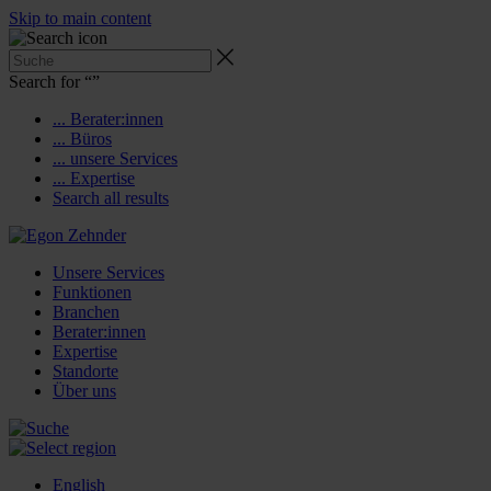
Skip to main content
Search for “
”
... Berater:innen
... Büros
... unsere Services
... Expertise
Search all results
Unsere Services
Funktionen
Branchen
Berater:innen
Expertise
Standorte
Über uns
English