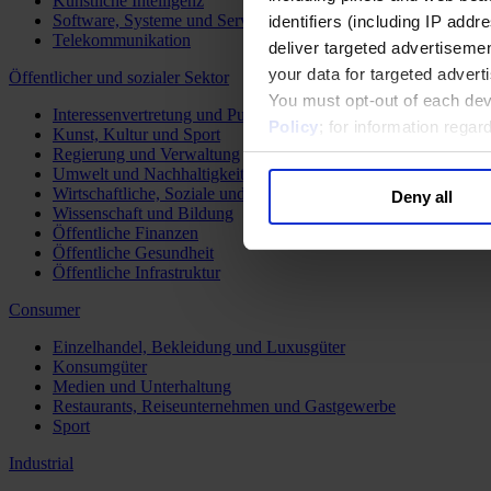
Künstliche Intelligenz
Software, Systeme und Services
identifiers (including IP add
Telekommunikation
deliver targeted advertisemen
your data for targeted advert
Öffentlicher und sozialer Sektor
You must opt-out of each dev
Interessenvertretung und Public Affairs
Policy
; for information rega
Kunst, Kultur und Sport
Regierung und Verwaltung
Umwelt und Nachhaltigkeit
Wirtschaftliche, Soziale und Humanitäre Entwicklung
Deny all
Wissenschaft und Bildung
Öffentliche Finanzen
Öffentliche Gesundheit
Öffentliche Infrastruktur
Consumer
Einzelhandel, Bekleidung und Luxusgüter
Konsumgüter
Medien und Unterhaltung
Restaurants, Reiseunternehmen und Gastgewerbe
Sport
Industrial