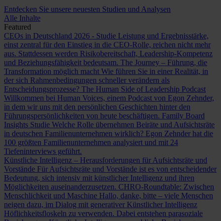
Entdecken Sie unsere neuesten Studien und Analysen
Alle Inhalte
Featured
CEOs in Deutschland 2026 - Studie
Leistung und Ergebnisstärke,
einst zentral für den Einstieg in die CEO-Rolle, reichen nicht mehr
aus. Stattdessen werden Risikobereitschaft, Leadership-Kompetenz
und Beziehungsfähigkeit bedeutsam.
The Journey – Führung, die
Transformation möglich macht
Wie führen Sie in einer Realität, in
der sich Rahmenbedingungen schneller verändern als
Entscheidungsprozesse?
The Human Side of Leadership Podcast
Willkommen bei Human Voices, einem Podcast von Egon Zehnder,
in dem wir uns mit den persönlichen Geschichten hinter den
Führungspersönlichkeiten von heute beschäftigen.
Family Board
Insights Studie
Welche Rolle übernehmen Beiräte und Aufsichtsräte
in deutschen Familienunternehmen wirklich? Egon Zehnder hat die
100 größten Familienunternehmen analysiert und mit 24
Tiefeninterviews geführt.
Künstliche Intelligenz – Herausforderungen für Aufsichtsräte und
Vorstände
Für Aufsichtsräte und Vorstände ist es von entscheidender
Bedeutung, sich intensiv mit künstlicher Intelligenz und ihren
Möglichkeiten auseinanderzusetzen.
CHRO-Roundtable: Zwischen
Menschlichkeit und Maschine
Hallo, danke, bitte – viele Menschen
neigen dazu, im Dialog mit generativer Künstlicher Intelligenz
Höflichkeitsfloskeln zu verwenden. Dabei entstehen parasoziale