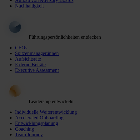
Aufbau von Advisory Boards
Nachhaltigkeit
Führungspersönlichkeiten entdecken
CEOs
Spitzenmanager:innen
Aufsichtsräte
Externe Beiräte
Executive Assessment
Leadership entwickeln
Individuelle Weiterentwicklung
Accelerated Onboarding
Entwicklungsplanung
Coaching
Team Journey