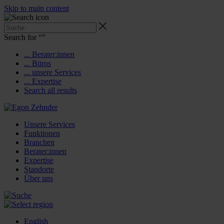
Skip to main content
Search for “
”
... Berater:innen
... Büros
... unsere Services
... Expertise
Search all results
Unsere Services
Funktionen
Branchen
Berater:innen
Expertise
Standorte
Über uns
English