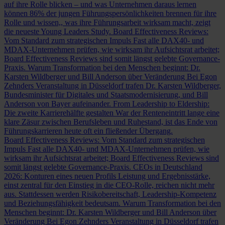
auf ihre Rolle blicken – und was Unternehmen daraus lernen
können
86% der jungen Führungspersönlichkeiten brennen für ihre
Rolle und wissen,, was ihre Führungsarbeit wirksam macht, zeigt
die neueste Young Leaders Study.
Board Effectiveness Reviews:
Vom Standard zum strategischen Impuls
Fast alle DAX40- und
MDAX-Unternehmen prüfen, wie wirksam ihr Aufsichtsrat arbeitet;
Board Effectiveness Reviews sind somit längst gelebte Governance-
Praxis.
Warum Transformation bei den Menschen beginnt: Dr.
Karsten Wildberger und Bill Anderson über Veränderung
Bei Egon
Zehnders Veranstaltung in Düsseldorf trafen Dr. Karsten Wildberger,
Bundesminister für Digitales und Staatsmodernisierung, und Bill
Anderson von Bayer aufeinander.
From Leadership to Eldership:
Die zweite Karrierehälfte gestalten
War der Renteneintritt lange eine
klare Zäsur zwischen Berufsleben und Ruhestand, ist das Ende von
Führungskarrieren heute oft ein fließender Übergang.
Board Effectiveness Reviews: Vom Standard zum strategischen
Impuls
Fast alle DAX40- und MDAX-Unternehmen prüfen, wie
wirksam ihr Aufsichtsrat arbeitet; Board Effectiveness Reviews sind
somit längst gelebte Governance-Praxis.
CEOs in Deutschland
2026: Konturen eines neuen Profils
Leistung und Ergebnisstärke,
einst zentral für den Einstieg in die CEO-Rolle, reichen nicht mehr
aus. Stattdessen werden Risikobereitschaft, Leadership-Kompetenz
und Beziehungsfähigkeit bedeutsam.
Warum Transformation bei den
Menschen beginnt: Dr. Karsten Wildberger und Bill Anderson über
Veränderung
Bei Egon Zehnders Veranstaltung in Düsseldorf trafen