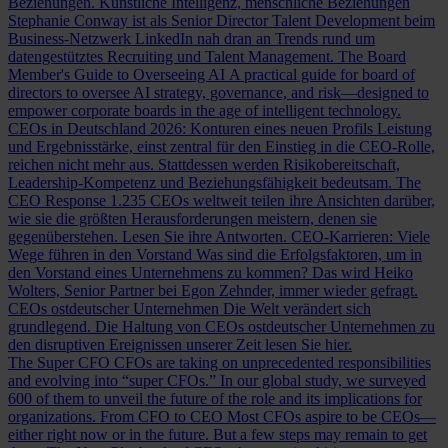
Beziehungen.
Künstliche Intelligenz, menschliche Beziehungen
Stephanie Conway ist als Senior Director Talent Development beim
Business-Netzwerk LinkedIn nah dran an Trends rund um
datengestütztes Recruiting und Talent Management.
The Board
Member's Guide to Overseeing AI
A practical guide for board of
directors to oversee AI strategy, governance, and risk—designed to
empower corporate boards in the age of intelligent technology.
CEOs in Deutschland 2026: Konturen eines neuen Profils
Leistung
und Ergebnisstärke, einst zentral für den Einstieg in die CEO-Rolle,
reichen nicht mehr aus. Stattdessen werden Risikobereitschaft,
Leadership-Kompetenz und Beziehungsfähigkeit bedeutsam.
The
CEO Response
1.235 CEOs weltweit teilen ihre Ansichten darüber,
wie sie die größten Herausforderungen meistern, denen sie
gegenüberstehen. Lesen Sie ihre Antworten.
CEO-Karrieren: Viele
Wege führen in den Vorstand
Was sind die Erfolgsfaktoren, um in
den Vorstand eines Unternehmens zu kommen? Das wird Heiko
Wolters, Senior Partner bei Egon Zehnder, immer wieder gefragt.
CEOs ostdeutscher Unternehmen
Die Welt verändert sich
grundlegend. Die Haltung von CEOs ostdeutscher Unternehmen zu
den disruptiven Ereignissen unserer Zeit lesen Sie hier.
The Super CFO
CFOs are taking on unprecedented responsibilities
and evolving into “super CFOs.” In our global study, we surveyed
600 of them to unveil the future of the role and its implications for
organizations.
From CFO to CEO
Most CFOs aspire to be CEOs—
either right now or in the future. But a few steps may remain to get