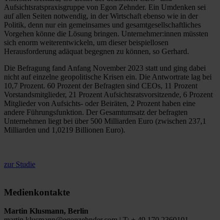
Aufsichtsratspraxisgruppe von Egon Zehnder. Ein Umdenken sei
auf allen Seiten notwendig, in der Wirtschaft ebenso wie in der
Politik, denn nur ein gemeinsames und gesamtgesellschaftliches
Vorgehen könne die Lösung bringen. Unternehmer:innen müssten
sich enorm weiterentwickeln, um dieser beispiellosen
Herausforderung adäquat begegnen zu können, so Gerhard.
Die Befragung fand Anfang November 2023 statt und ging dabei
nicht auf einzelne geopolitische Krisen ein. Die Antwortrate lag bei
10,7 Prozent. 60 Prozent der Befragten sind CEOs, 11 Prozent
Vorstandsmitglieder, 21 Prozent Aufsichtsratsvorsitzende, 6 Prozent
Mitglieder von Aufsichts- oder Beiräten, 2 Prozent haben eine
andere Führungsfunktion. Der Gesamtumsatz der befragten
Unternehmen liegt bei über 500 Milliarden Euro (zwischen 237,1
Milliarden und 1,0219 Billionen Euro).
zur Studie
Medienkontakte
Martin Klusmann, Berlin
martin.klusmann@egonzehnder.com | T: + 49 170 2360101