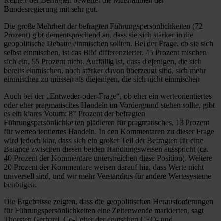
Keine:r der Befragten bewertet die Maßnahmen der
Bundesregierung mit sehr gut.
Die große Mehrheit der befragten Führungspersönlichkeiten (72
Prozent) gibt dementsprechend an, dass sie sich stärker in die
geopolitische Debatte einmischen sollten. Bei der Frage, ob sie sich
selbst einmischen, ist das Bild differenzierter. 45 Prozent mischen
sich ein, 55 Prozent nicht. Auffällig ist, dass diejenigen, die sich
bereits einmischen, noch stärker davon überzeugt sind, sich mehr
einmischen zu müssen als diejenigen, die sich nicht einmischen
Auch bei der „Entweder-oder-Frage“, ob eher ein werteorientiertes
oder eher pragmatisches Handeln im Vordergrund stehen sollte, gibt
es ein klares Votum: 87 Prozent der befragten
Führungspersönlichkeiten plädieren für pragmatisches, 13 Prozent
für werteorientiertes Handeln. In den Kommentaren zu dieser Frage
wird jedoch klar, dass sich ein großer Teil der Befragten für eine
Balance zwischen diesen beiden Handlungsweisen ausspricht (ca.
40 Prozent der Kommentare unterstreichen diese Position). Weitere
20 Prozent der Kommentare weisen darauf hin, dass Werte nicht
universell sind, und wir mehr Verständnis für andere Wertesysteme
benötigen.
Die Ergebnisse zeigten, dass die geopolitischen Herausforderungen
für Führungspersönlichkeiten eine Zeitenwende markierten, sagt
Thorsten Gerhard, Co-Leiter der deutschen CEO- und